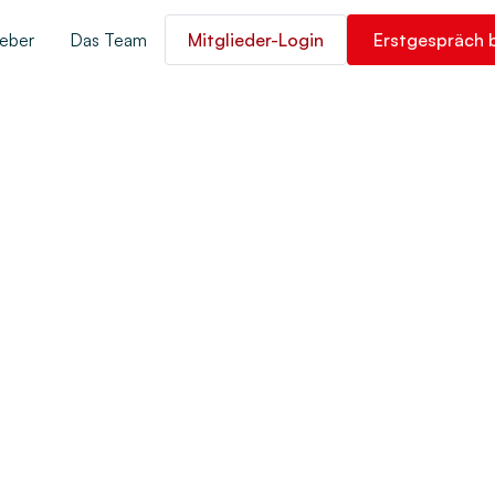
eber
Das Team
Mitglieder-Login
Erstgespräch 
geistern: Mit mein
deine Traumfrau
RN: MIT MEINEN 12 TIPPS EROBERST DU DEINE TRAUMFRAU