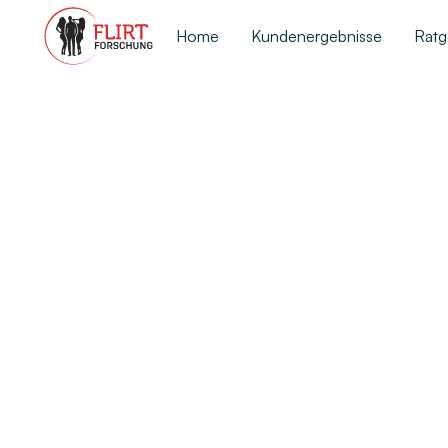
Home
Kundenergebnisse
Ratg
Alle Beiträge
Eine Frau be
eroberst du 
SEPTEMBER 23, 2024
EINE FRAU BEGEISTE